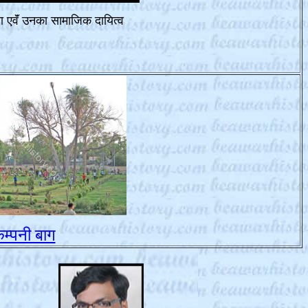
्ता एवॅं उनका सामाजिक दायित्व
म्पनी बाग